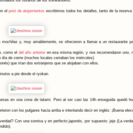
trolados los horarios de los shinkansens.
en el
post de alojamientos
escribimos todos los detalles, tanto de la reserv
 mochilas y, muy amablemente, se ofrecieron a llamar a un restaurante pa
on, como el
del año anterior
en esa misma región, y nos recomendaron uno, 
u día de cierre (muchos locales cerraban los miércoles).
nés) que irían dos extranjeros que se alojaban con ellos.
nutos a pie desde el ryokan.
esas en una zona de tatami. Pero al ser casi las 14h enseguida quedó h
eron con los pulgares hacia arriba e intentando decir en inglés: ¡Buena elec
 verdad? Con una sonrisa y en perfecto japonés, por supuesto. jeje (La verd
ndido).