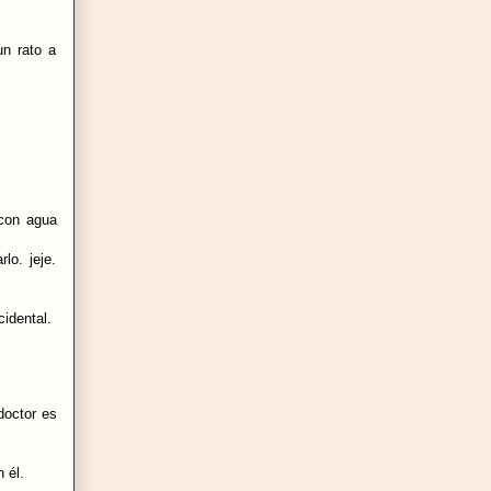
un rato a
 con agua
lo. jeje.
cidental.
doctor es
n él.