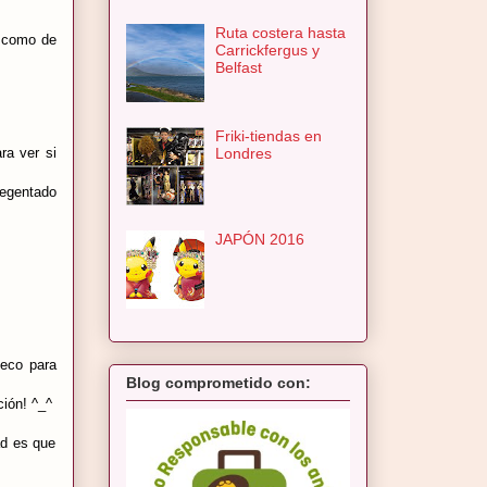
Ruta costera hasta
a como de
Carrickfergus y
Belfast
Friki-tiendas en
Londres
ra ver si
regentado
JAPÓN 2016
ueco para
Blog comprometido con:
ción! ^_^
ad es que