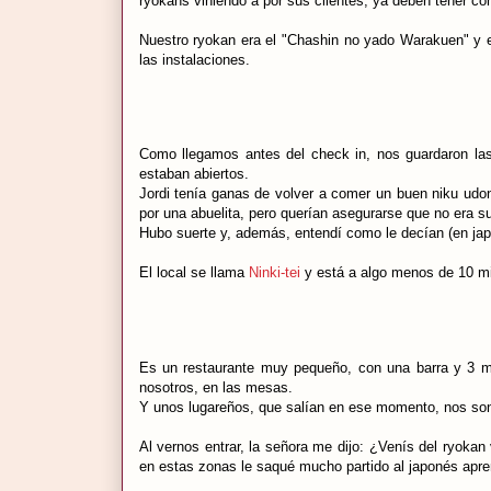
ryokans viniendo a por sus clientes, ya deben tener con
Nuestro ryokan era el "Chashin no yado Warakuen" y 
las instalaciones.
Como llegamos antes del check in, nos guardaron las
estaban abiertos.
Jordi tenía ganas de volver a comer un buen niku ud
por una abuelita, pero querían asegurarse que no era s
Hubo suerte y, además, entendí como le decían (en japo
El local se llama
Ninki-tei
y está a algo menos de 10 mi
Es un restaurante muy pequeño, con una barra y 3 m
nosotros, en las mesas.
Y unos lugareños, que salían en ese momento, nos sonri
Al vernos entrar, la señora me dijo: ¿Venís del ryokan
en estas zonas le saqué mucho partido al japonés apre