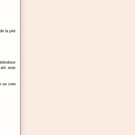
e la piel
tiéndose
 ahí este
e se cree