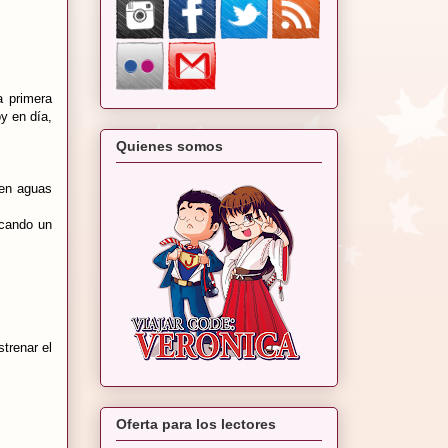
a primera
y en día,
Quienes somos
 en aguas
icando un
trenar el
Oferta para los lectores