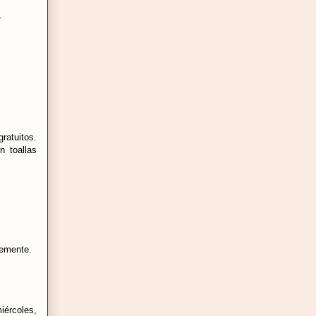
s.
ratuitos.
 toallas
blemente.
iércoles,