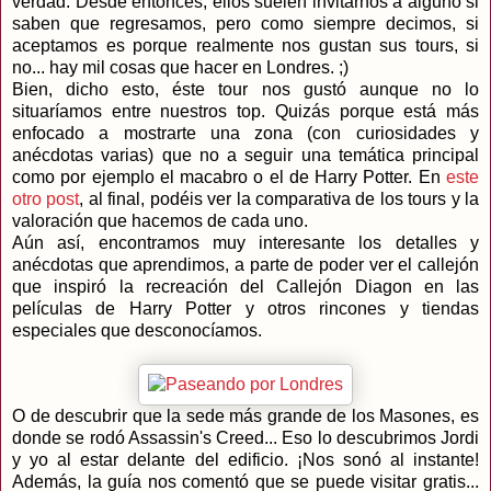
verdad. Desde entonces, ellos suelen invitarnos a alguno si
saben que regresamos, pero como siempre decimos, si
aceptamos es porque realmente nos gustan sus tours, si
no... hay mil cosas que hacer en Londres. ;)
Bien, dicho esto, éste tour nos gustó aunque no lo
situaríamos entre nuestros top. Quizás porque está más
enfocado a mostrarte una zona (con curiosidades y
anécdotas varias) que no a seguir una temática principal
como por ejemplo el macabro o el de Harry Potter. En
este
otro post
, al final, podéis ver la comparativa de los tours y la
valoración que hacemos de cada uno.
Aún así, encontramos muy interesante los detalles y
anécdotas que aprendimos, a parte de poder ver el callejón
que inspiró la recreación del Callejón Diagon en las
películas de Harry Potter y otros rincones y tiendas
especiales que desconocíamos.
O de descubrir que la sede más grande de los Masones, es
donde se rodó Assassin's Creed... Eso lo descubrimos Jordi
y yo al estar delante del edificio. ¡Nos sonó al instante!
Además, la guía nos comentó que se puede visitar gratis...