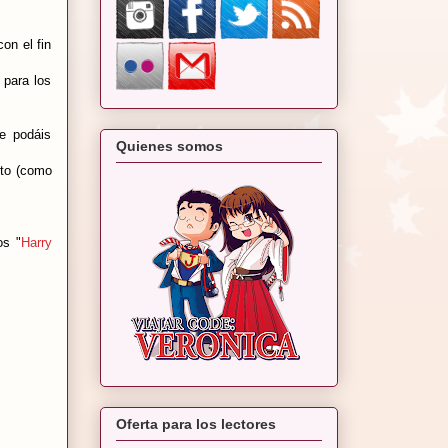
on el fin
 para los
e podáis
Quienes somos
cto (como
os "
Harry
Oferta para los lectores