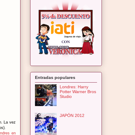
Entradas populares
Londres: Harry
Potter Warner Bros
Studio
JAPÓN 2012
n. La vez
os).
ndres en