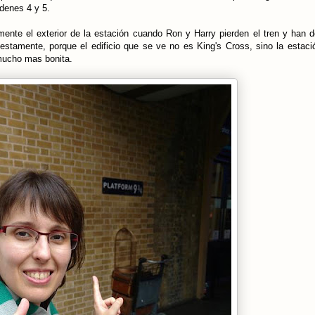
denes 4 y 5.
nte el exterior de la estación cuando Ron y Harry pierden el tren y han d
estamente, porque el edificio que se ve no es King's Cross, sino la estaci
 mucho mas bonita.