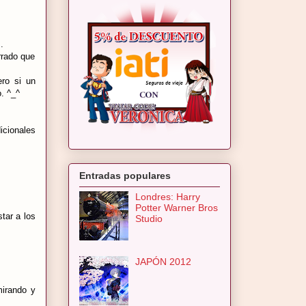
s.
rrado que
ero si un
. ^_^
icionales
Entradas populares
Londres: Harry
Potter Warner Bros
tar a los
Studio
JAPÓN 2012
mirando y