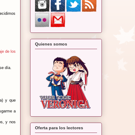
decidimos
Quienes somos
aje de los
ese día.
ia) y que
esgarme a
os, y nos
Oferta para los lectores