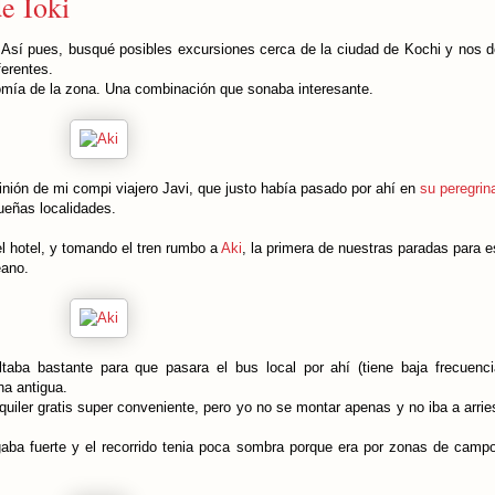
e Ioki
. Así pues, busqué posibles excursiones cerca de la ciudad de Kochi y nos 
ferentes.
nomía de la zona. Una combinación que sonaba interesante.
pinión de mi compi viajero Javi, que justo había pasado por ahí en
su peregrin
ueñas localidades.
 hotel, y tomando el tren rumbo a
Aki
, la primera de nuestras paradas para 
céano.
taba bastante para que pasara el bus local por ahí (tiene baja frecuenc
na antigua.
lquiler gratis super conveniente, pero yo no se montar apenas y no iba a arri
aba fuerte y el recorrido tenia poca sombra porque era por zonas de camp