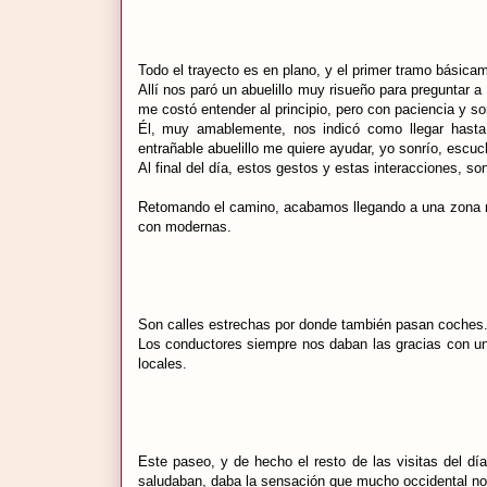
Todo el trayecto es en plano, y el primer tramo básic
Allí nos paró un abuelillo muy risueño para preguntar 
me costó entender al principio, pero con paciencia y s
Él, muy amablemente, nos indicó como llegar hasta 
entrañable abuelillo me quiere ayudar, yo sonrío, escu
Al final del día, estos gestos y estas interacciones, so
Retomando el camino, acabamos llegando a una zona má
con modernas.
Son calles estrechas por donde también pasan coches. 
Los conductores siempre nos daban las gracias con una
locales.
Este paseo, y de hecho el resto de las visitas del d
saludaban, daba la sensación que mucho occidental no