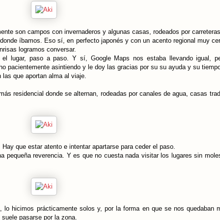
amente son campos con invernaderos y algunas casas, rodeados por carretera
a donde íbamos. Eso sí, en perfecto japonés y con un acento regional muy ce
onrisas logramos conversar.
el lugar, paso a paso. Y sí, Google Maps nos estaba llevando igual, p
cho pacientemente asintiendo y le doy las gracias por su su ayuda y su tiempo
n las que aportan alma al viaje.
s residencial donde se alternan, rodeadas por canales de agua, casas trad
Hay que estar atento e intentar apartarse para ceder el paso.
 pequeña reverencia. Y es que no cuesta nada visitar los lugares sin moles
ía, lo hicimos prácticamente solos y, por la forma en que se nos quedaban 
 suele pasarse por la zona.