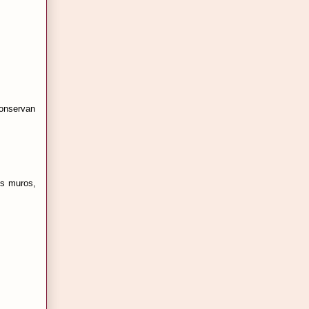
conservan
os muros,