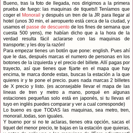
Bueno, tras la foto de llegada, nos dirigimos a la primera
prueba de fuego: las maquinas de tiquets!! Teníamos que
coger el
Monorail
y después un tren de la JR para llegar al
hotel (unos 30 min, el aeropuerto está cerca de la ciudad, y
usamos el
passe de descuento
de los fines de semana que
cuesta 500 yens), me habían dicho que a la hora de la
verdad resulta fácil aclararse con las maquinas de
transporte; y les doy la razón!
Para empezar tienes un botón que pone: english. Pues ahí
que le das, después marcas el numero de personas en los
botones de la izquierda y el precio del billete. Allí pagas por
trayecto, así que tienes que fijarte en el mapa que hay
encima, te marca donde estas, buscas la estación a la que
quieres ir y te pone el precio. pues nada marcas 2 billetes
de X precio y listo. (es aconsejable llevar el mapa de las
lineas de tren y metro a mano, porqué en algunas
estaciones pequeñas solo está en japonés, si tu llevas el
tuyo en inglés puedes comparar y ver a cual corresponde)
Lo bueno es que TODAS las maquinas, sea metro, tren,
monorail..todas, son iguales.
Y bueno por si no te aclaras, tienes otra opción, sacas el
tiquet del menor precio, te bajas en la estación que quieras,