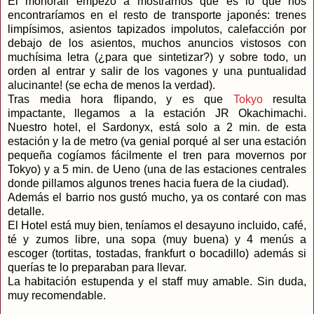
El monorail empezó a mostrarnos que es lo que nos
encontraríamos en el resto de transporte japonés: trenes
limpísimos, asientos tapizados impolutos, calefacción por
debajo de los asientos, muchos anuncios vistosos con
muchísima letra (¿para que sintetizar?) y sobre todo, un
orden al entrar y salir de los vagones y una puntualidad
alucinante! (se echa de menos la verdad).
Tras media hora flipando, y es que
Tokyo
resulta
impactante, llegamos a la estación JR Okachimachi.
Nuestro hotel, el Sardonyx, está solo a 2 min. de esta
estación y la de metro (va genial porqué al ser una estación
pequeña cogíamos fácilmente el tren para movernos por
Tokyo) y a 5 min. de Ueno (una de las estaciones centrales
donde pillamos algunos trenes hacia fuera de la ciudad).
Además el barrio nos gustó mucho, ya os contaré con mas
detalle.
El Hotel está muy bien, teníamos el desayuno incluido, café,
té y zumos libre, una sopa (muy buena) y 4 menús a
escoger (tortitas, tostadas, frankfurt o bocadillo) además si
querías te lo preparaban para llevar.
La habitación estupenda y el staff muy amable. Sin duda,
muy recomendable.