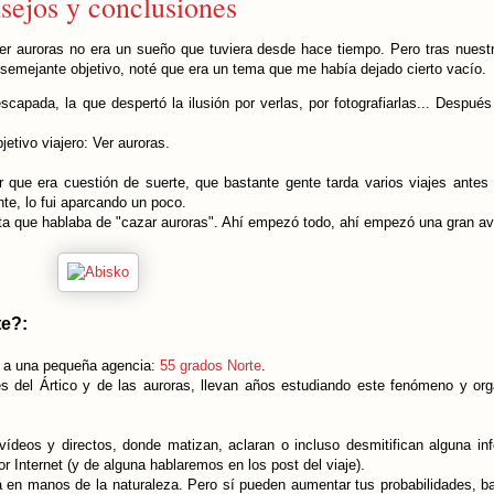
nsejos y conclusiones
er auroras no era un sueño que tuviera desde hace tiempo. Pero tras nuestr
 semejante objetivo, noté que era un tema que me había dejado cierto vacío.
apada, la que despertó la ilusión por verlas, por fotografiarlas... Después
etivo viajero: Ver auroras.
ue era cuestión de suerte, que bastante gente tarda varios viajes antes 
te, lo fui aparcando un poco.
a que hablaba de "cazar auroras". Ahí empezó todo, ahí empezó una gran av
te?:
e a una pequeña agencia:
55 grados Norte
.
s del Ártico y de las auroras, llevan años estudiando este fenómeno y or
ídeos y directos, donde matizan, aclaran o incluso desmitifican alguna in
or Internet (y de alguna hablaremos en los post del viaje).
 en manos de la naturaleza. Pero sí pueden aumentar tus probabilidades, 