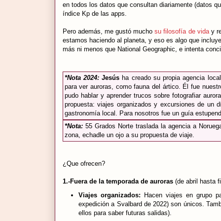
en todos los datos que consultan diariamente (datos qu
índice Kp de las apps.
Pero además, me gustó mucho
su filosofía de vida
y re
estamos haciendo al planeta, y eso es algo que incluye 
más ni menos que National Geographic, e intenta concie
*Nota 2024:
Jesús
ha creado su propia agencia loca
para ver auroras, como fauna del ártico. Él fue nuestr
pudo hablar y aprender trucos sobre fotografiar auror
propuesta: viajes organizados y excursiones de un d
gastronomía local. Para nosotros fue un guía estupe
*Nota:
55 Grados Norte traslada la agencia a Noruega
zona, echadle un ojo a su propuesta de viaje.
¿Que ofrecen?
1.-Fuera de la temporada de auroras
(de abril hasta f
Viajes organizados:
Hacen viajes en grupo pa
expedición a Svalbard de 2022) son únicos. Tambi
ellos para saber futuras salidas).