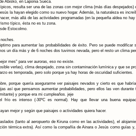
 de Abisko, en Laponia Sueca.
ípicos, resulta ser una de las zonas con mejor clima (más días despejados) 
 Jesús la hayan elegido como su nuevo hogar. Además, la naturaleza es increí
o hacer, más allá de las actividades programadas (en la pequeña aldea no hay 
rismo típico, ésta no es tu zona.
desde Estocolmo.
5 noches.
óptimo para aumentar las probabilidades de éxito. Pero se puede modificar 
mos un día más y de 6 noches dos tuvimos nevada, pero el resto un clima per
ejor mes" para ver auroras, eso no existe.
sible verlas), clima despejado, zona sin contaminación lumínica y que se pr
rzo es temporada, pero solo porque ya hay horas de oscuridad suficientes.
mbre, porque quería asegurarme ver paisajes nevados y cierto es que habr
ijas así que pensamos aumentar probabilidades, pero ellos las ven durante 
mitante) y porque era mi cumpleaños. jeje
el frío es intenso (-30ºC es normal). Hay que llevar una buena equipa
ayan mejor y según que paisajes o actividades quiera hacer.
raslados (tanto al aeropuerto de Kiruna como en las actividades), el alojamie
ación térmica extra). Así como la compañía de Ainara o Jesús como guías y, 