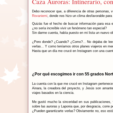
Caza Auroras: Intinerario, co
Debo reconocer que, a diferencia de otras personas, v
Rovaniemi
, donde nos hizo un clima desfavorable para
Quizás fue el hecho de buscar información para esa esc
¿no sería increíble vivir un fenómeno tan especial?
Sin darme cuenta, había puesto en mi lista un nuevo obj
¿Pero donde? ¿Cuando? ¿Como?... No dejaba de leer q
verlas... Y como teníamos otros planes viajeros en men
Hasta que un día me crucé en Instagram con una cuent
¿Por qué escogimos ir con 55 grados Nor
La cuenta con la que me crucé en Instagram pertenec
Ainara, la creadora del proyecto, y Jesús son amante
viajes basados en la ciencia.
Me gustó mucho la sinceridad en sus publicaciones, v
sobre las auroras y Laponia que, por desgracia, corre p
¿Pueden garantizarte verlas? Obviamente no, eso está