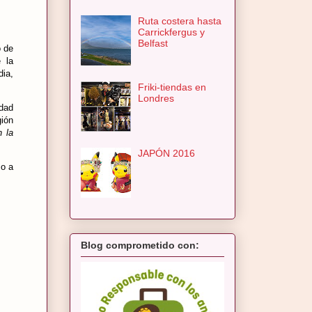
Ruta costera hasta
Carrickfergus y
Belfast
o de
 la
dia,
Friki-tiendas en
Londres
idad
gión
n la
JAPÓN 2016
so a
Blog comprometido con: