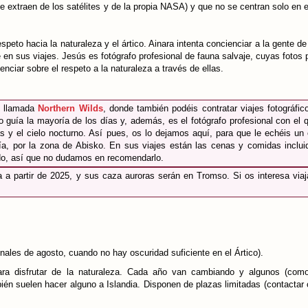
e extraen de los satélites y de la propia NASA) y que no se centran solo en 
speto hacia la naturaleza y el ártico. Ainara intenta concienciar a la gente de
en sus viajes. Jesús es fotógrafo profesional de fauna salvaje, cuyas fotos p
nciar sobre el respeto a la naturaleza a través de ellas.
l llamada
Northern Wilds
, donde también podéis contratar viajes fotográfic
o guía la mayoría de los días y, además, es el fotógrafo profesional con el 
as y el cielo nocturno. Así pues, os lo dejamos aquí, para que le echéis un
ía, por la zona de Abisko. En sus viajes están las cenas y comidas inclui
ndo, así que no dudamos en recomendarlo.
 a partir de 2025, y sus caza auroras serán en Tromso. Si os interesa viaj
inales de agosto, cuando no hay oscuridad suficiente en el Ártico).
ra disfrutar de la naturaleza. Cada año van cambiando y algunos (como
én suelen hacer alguno a Islandia. Disponen de plazas limitadas (contactar