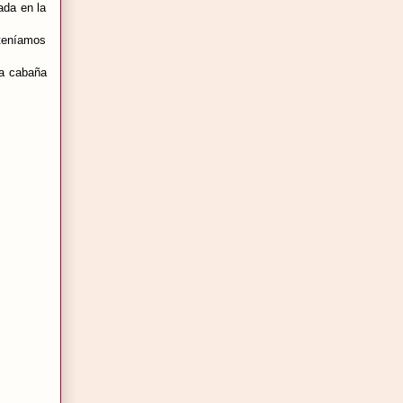
ada en la
 teníamos
la cabaña