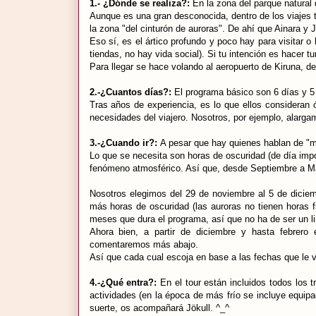
1.- ¿Dónde se realiza?:
En la zona del parque natural
Aunque es una gran desconocida, dentro de los viajes t
la zona "del cinturón de auroras". De ahí que Ainara y
Eso sí, es el ártico profundo y poco hay para visitar 
tiendas, no hay vida social). Si tu intención es hacer tu
Para llegar se hace volando al aeropuerto de Kiruna, 
2.-¿Cuantos días?:
El programa básico son 6 días y 
Tras años de experiencia, es lo que ellos consideran 
necesidades del viajero. Nosotros, por ejemplo, alarga
3.-¿Cuando ir?:
A pesar que hay quienes hablan de "m
Lo que se necesita son horas de oscuridad (de día impo
fenómeno atmosférico. Así que, desde Septiembre a Ma
Nosotros elegimos del 29 de noviembre al 5 de dicie
más horas de oscuridad (las auroras no tienen horas f
meses que dura el programa, así que no ha de ser un li
Ahora bien, a partir de diciembre y hasta febrero 
comentaremos más abajo.
Así que cada cual escoja en base a las fechas que le v
4.-¿Qué entra?:
En el tour están incluidos todos los t
actividades (en la época de más frío se incluye equip
suerte, os acompañará Jökull. ^_^