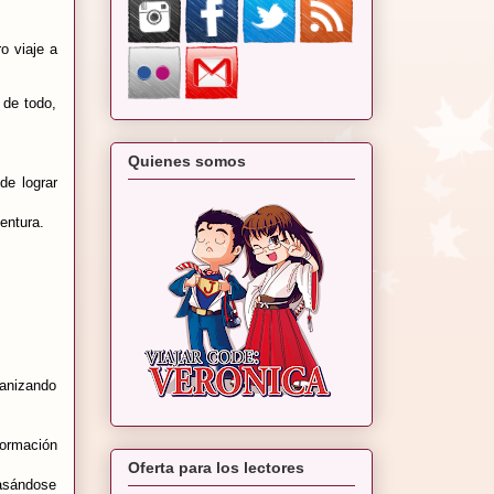
o viaje a
 de todo,
Quienes somos
de lograr
entura.
ganizando
formación
Oferta para los lectores
basándose