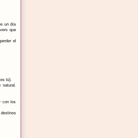
os un día
overs que
perder el
.
es tú).
 natural.
y con los
 destinos