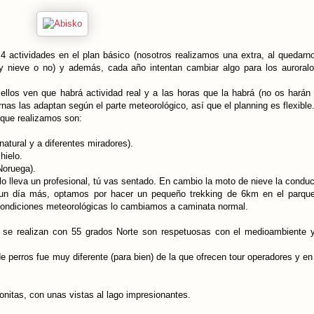
4 actividades en el plan básico (nosotros realizamos una extra, al quedarn
ay nieve o no) y además, cada año intentan cambiar algo para los auroral
ellos ven que habrá actividad real y a las horas que la habrá (no os harán 
nas las adaptan según el parte meteorológico, así que el planning es flexible
 que realizamos son:
atural y a diferentes miradores).
hielo.
Noruega).
 lo lleva un profesional, tú vas sentado. En cambio la moto de nieve la conduc
s un día más, optamos por hacer un pequeño trekking de 6km en el parque
 condiciones meteorológicas lo cambiamos a caminata normal.
ue se realizan con 55 grados Norte son respetuosas con el medioambiente 
de perros fue muy diferente (para bien) de la que ofrecen tour operadores y en
itas, con unas vistas al lago impresionantes.