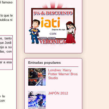
el famoso
 lo que le
ublica ni
os, tanto
que Jordi
 ojo a su
das, con
ar a esa
Entradas populares
Londres: Harry
Potter Warner Bros
Studio
JAPÓN 2012
 la
 con