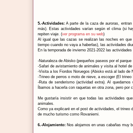
5.-Actividades:
A parte de la caza de auroras, entran 
más). Estas actividades varían según el clima (si h
repiten viaje. (
ver programa en su web
)
Al igual que las cazas se realizan las noches en que 
tiempo cuando no vaya a haberlas), las actividades diur
En la temporada de invierno 2021-2022 las actividades
-Naturaleza de Abisko (pequeños paseos por el parque n
-Safari de avistamiento de animales y visita al hotel de 
-Visita a los Fiordos Noruegos (Abisko está al lado de 
-Trineo de perros o moto de nieve, a escoger (El trineo
-Ruta de senderismo (actividad extra). Al quedarno
Íbamos a hacerla con raquetas en otra zona, pero por
Me gustaría insistir en que todas las actividades q
animales.
Como ya explicaré en el post de actividades, el trineo 
de mucho turismo como Rovaniemi.
6.-Alojamiento:
Nos alojamos en unas cabañas muy bon