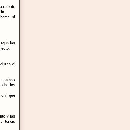
dentro de
ble.
bares, ni
según las
fecto.
oduzca el
ía muchas
todos los
ción, que
nto y las
si tenéis