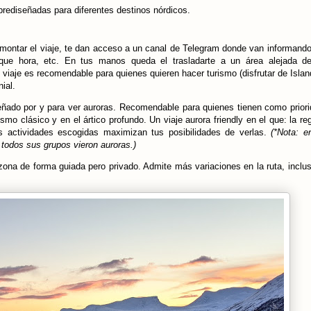
rediseñadas para diferentes destinos nórdicos.
montar el viaje, te dan acceso a un canal de Telegram donde van informand
 que hora, etc. En tus manos queda el trasladarte a un área alejada de
viaje es recomendable para quienes quieren hacer turismo (disfrutar de Islan
nial.
eñado por y para ver auroras. Recomendable para quienes tienen como prior
mo clásico y en el ártico profundo. Un viaje aurora friendly en el que: la re
as actividades escogidas maximizan tus posibilidades de verlas.
(*Nota: e
todos sus grupos vieron auroras.)
 zona de forma guiada pero privado. Admite más variaciones en la ruta, inclu