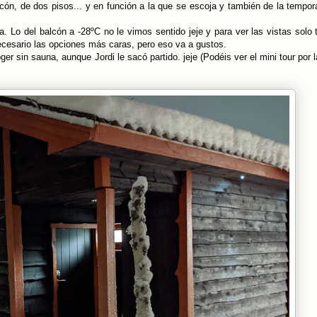
cón, de dos pisos... y en función a la que se escoja y también de la tempor
 Lo del balcón a -28ºC no le vimos sentido jeje y para ver las vistas solo
ecesario las opciones más caras, pero eso va a gustos.
er sin sauna, aunque Jordi le sacó partido. jeje (Podéis ver el mini tour por 