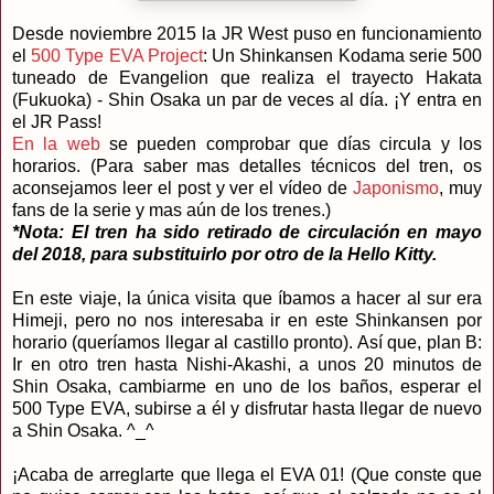
Desde noviembre 2015 la JR West puso en funcionamiento
el
500 Type EVA Project
: Un Shinkansen Kodama serie 500
tuneado de Evangelion que realiza el trayecto Hakata
(Fukuoka) - Shin Osaka un par de veces al día. ¡Y entra en
el JR Pass!
En la web
se pueden comprobar que días circula y los
horarios. (Para saber mas detalles técnicos del tren, os
aconsejamos leer el post y ver el vídeo de
Japonismo
, muy
fans de la serie y mas aún de los trenes.)
*Nota: El tren ha sido retirado de circulación en mayo
del 2018, para substituirlo por otro de la Hello Kitty.
En este viaje, la única visita que íbamos a hacer al sur era
Himeji, pero no nos interesaba ir en este Shinkansen por
horario (queríamos llegar al castillo pronto). Así que, plan B:
Ir en otro tren hasta Nishi-Akashi, a unos 20 minutos de
Shin Osaka, cambiarme en uno de los baños, esperar el
500 Type EVA, subirse a él y disfrutar hasta llegar de nuevo
a Shin Osaka. ^_^
¡Acaba de arreglarte que llega el EVA 01! (Que conste que