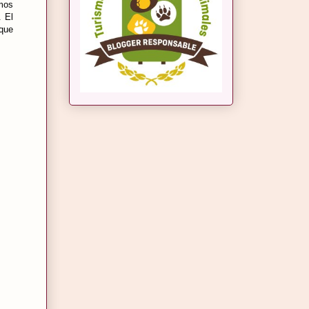
mos
. El
 que