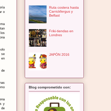
Ruta costera hasta
bría
Carrickfergus y
ar o
Belfast
sma
ptan
Friki-tiendas en
 los
Londres
zona
solo
e se
JAPÓN 2016
a en
 de
unas
como
Blog comprometido con:
cena
os y
 de