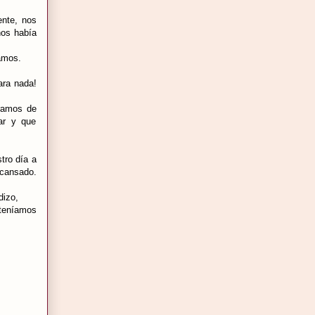
ente, nos
nos había
amos.
ara nada!
ramos de
ar y que
tro día a
 cansado.
dizo,
 teníamos