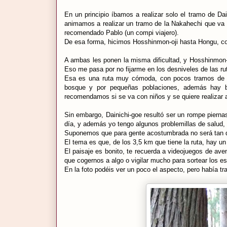
En un principio íbamos a realizar solo el tramo de Dai
animamos a realizar un tramo de la Nakahechi que v
recomendado Pablo (un compi viajero).
De esa forma, hicimos Hosshinmon-oji hasta Hongu, c
A ambas les ponen la misma dificultad, y Hosshinmon-
Eso me pasa por no fijarme en los desniveles de las rut
Esa es una ruta muy cómoda, con pocos tramos de s
bosque y por pequeñas poblaciones, además hay b
recomendamos si se va con niños y se quiere realizar 
Sin embargo, Dainichi-goe resultó ser un rompe pierna
día, y además yo tengo algunos problemillas de salud, 
Suponemos que para gente acostumbrada no será tan 
El tema es que, de los 3,5 km que tiene la ruta, hay u
El paisaje es bonito, te recuerda a videojuegos de a
que cogernos a algo o vigilar mucho para sortear los e
En la foto podéis ver un poco el aspecto, pero había 