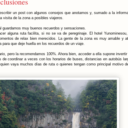
clusiones
scribir un post con algunos consejos que anotamos y, sumado a la inform
a visita de la zona a posibles viajeros.
al guardamos muy buenos recuerdos y sensaciones.
er alguna ruta facilita, si no se va de peregrinaje. El hotel Yunominesou
momentos de relax bien merecidos. La gente de la zona es muy amable y a
a para que deje huella en los recuerdos de un viaje.
ario, pero la recomendamos 100%. Ahora bien, acceder a ella supone invertir
s de coordinar a veces con los horarios de buses, distancias en autobús largu
quien vaya muchos días de ruta o quienes tengan como principal motivo de