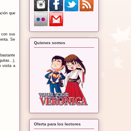
ación que
, con sus
tenta. Se
Quienes somos
 bastante
itas...),
 visita a
Oferta para los lectores