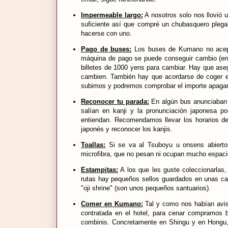
Impermeable largo:
A nosotros solo nos llovió 
suficiente así que compré un chubasquero plegab
hacerse con uno.
Pago de buses:
Los buses de Kumano no acepta
máquina de pago se puede conseguir cambio (en 
billetes de 1000 yens para cambiar. Hay que aseg
cambien. También hay que acordarse de coger el 
subimos y podremos comprobar el importe apagar 
Reconocer tu parada:
En algún bus anunciaban l
salían en kanji y la pronunciación japonesa po
entiendan. Recomendamos llevar los horarios d
japonés y reconocer los kanjis.
Toallas:
Si se va al Tsuboyu u onsens abiertos
microfibra, que no pesan ni ocupan mucho espaci
Estampitas:
A los que les guste coleccionarlas
rutas hay pequeños sellos guardados en unas c
"oji shrine" (son unos pequeños santuarios).
Comer en Kumano:
Tal y como nos habían avis
contratada en el hotel, para cenar compramos 
combinis. Concretamente en Shingu y en Hongu,