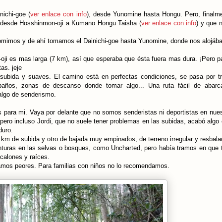
nichi-goe (
ver enlace con info
), desde Yunomine hasta Hongu. Pero, finalm
a desde Hosshinmon-oji a Kumano Hongu Taisha (
ver enlace con info
) y que 
omimos y de ahí tomamos el Dainichi-goe hasta Yunomine, donde nos alojáb
oji es mas larga (7 km), así que esperaba que ésta fuera mas dura. ¡Pero p
as. jeje
ubida y suaves. El camino está en perfectas condiciones, se pasa por t
años, zonas de descanso donde tomar algo... Una ruta fácil de abarc
algo de senderismo.
s para mi. Vaya por delante que no somos senderistas ni deportistas en nues
pero incluso Jordi, que no suele tener problemas en las subidas, acabó algo
duro.
n km de subida y otro de bajada muy empinados, de terreno irregular y resbala
venturas en las selvas o bosques, como Uncharted, pero había tramos en que
scalones y raíces.
tramos peores. Para familias con niños no lo recomendamos.