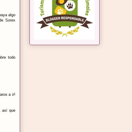
haya algo
 de Sorex
bre todo
ros a ir!
, así que