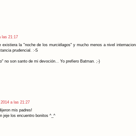
 las 21:17
e existiera la "noche de los murciélagos" y mucho menos a nivel internacion
tancia prudencial. :-S
" no son santo de mi devoción... Yo prefiero Batman. ;-)
 2014 a las 21:27
ijeron mis padres!
 jeje los encuentro bonitos ^_^