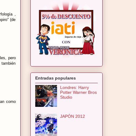
fología ,
piro" (de
les, pero
y también
Entradas populares
Londres: Harry
Potter Warner Bros
Studio
rvan como
JAPÓN 2012