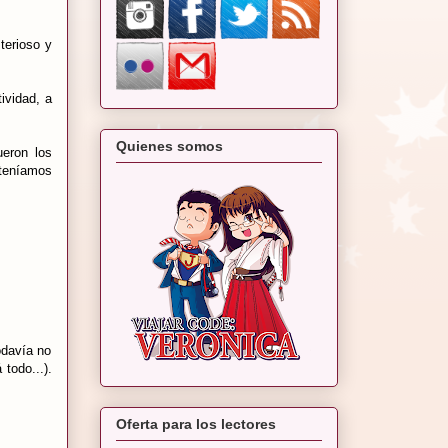
terioso y
ividad, a
Quienes somos
ueron los
 teníamos
odavía no
todo...).
Oferta para los lectores