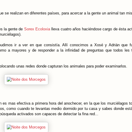
e se realizan en diferentes países, para acercar a la gente un animal tan mis
és la gente de
Sorex Ecoloxia
lleva cuatro años haciéndose cargo de ésta act
murciélagos).
pudimos ir a ver en que consistía. Allí conocimos a Xosé y Adrián que f
como a mayores y de responder a la infinidad de preguntas que todos les
colocando unas redes donde capturan los animales para poder examinarlos.
n es mas efectiva a primera hora del anochecer, en la que los murciélagos t
mos, como cuando te levantas medio dormido por tu casa y sabes donde está 
úsqueda activados son capaces de detectar la fina red...