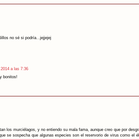
los no sé si podría...jejjejej
 2014 a las 7:36
y bonitos!
tan los murciélagos, y no entiendo su mala fama, aunque creo que por desgr
que se sospecha que algunas especies son el reservorio de virus como el é