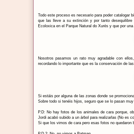
Todo este proceso es necesario para poder catalogar b
que las lleve a su extinción y por tanto desequilibr
Ecoloxica en el Parque Natural do Xurés y que por una 
Nosotros pasamos un rato muy agradable con ellos,
recordando lo importante que es la conservación de las
Si estáis por alguna de las zonas donde se promociona l
Sobre todo si tenéis hijos, seguro que se lo pasan muy
P.D: No hay fotos de los animales de cara porque, ob
Jordi acabó subido a un árbol para realizarlas (No es c
Si que los vimos de cara pero esas fotos no quedaron b
P.D 2: No, no vimos a Batman...