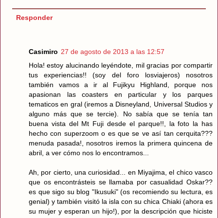
Responder
Casimiro
27 de agosto de 2013 a las 12:57
Hola! estoy alucinando leyéndote, mil gracias por compartir
tus experiencias!! (soy del foro losviajeros) nosotros
también vamos a ir al Fujikyu Highland, porque nos
apasionan las coasters en particular y los parques
tematicos en gral (iremos a Disneyland, Universal Studios y
alguno más que se tercie). No sabía que se tenía tan
buena vista del Mt Fuji desde el parque!!, la foto la has
hecho con superzoom o es que se ve así tan cerquita???
menuda pasada!, nosotros iremos la primera quincena de
abril, a ver cómo nos lo encontramos...
Ah, por cierto, una curiosidad... en Miyajima, el chico vasco
que os encontrásteis se llamaba por casualidad Oskar??
es que sigo su blog "Ikusuki" (os recomiendo su lectura, es
genial) y también visitó la isla con su chica Chiaki (ahora es
su mujer y esperan un hijo!), por la descripción que hiciste