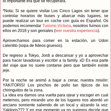
lo importante era que se recuperara.
*Nota: Si se quiere visitar Los Cinco Lagos sin tener que
controlar horarios de buses y abarcar más lugares, se
puede realizar un tour en coche con guía es Español. Os
podemos recomendar
Turismo Victoria
, nosotros fuimos con
ellos en 2018 y son geniales (
leer nuestra experiencia
).
Aprovechamos para comer en la estación, un Udon
calentito (sopa de fideos gruesos).
De regreso a Tokyo, Jordi a descansar y yo a aprovechar
para hacer lavadoras y escribir a la family. xD Es esa parte
del viaje que no suele contarse pero que también existe
jeje.
Por la noche se animó a bajar a cenar, nuestra misión:
YAKITORIS! Los pinchos de pollo tan típicos de los
chiringuitos de la zona.
La idea era darnos una vuelta para ojear y escoger en cual
meternos, pero mirando uno de los lugares nos abordó un
anciano sonriente saliendo de un local y alzando la voz:
Yakitoris??? Y en ese momento ya no supimos decirle que