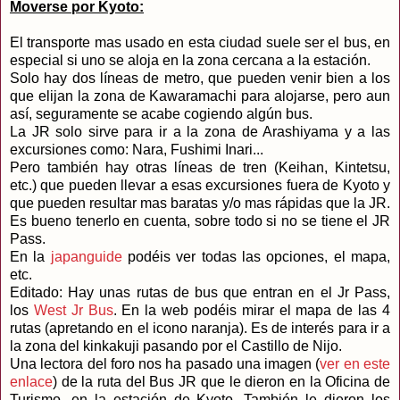
Moverse por Kyoto:
El transporte mas usado en esta ciudad suele ser el bus, en
especial si uno se aloja en la zona cercana a la estación.
Solo hay dos líneas de metro, que pueden venir bien a los
que elijan la zona de Kawaramachi para alojarse, pero aun
así, seguramente se acabe cogiendo algún bus.
La JR solo sirve para ir a la zona de Arashiyama y a las
excursiones como: Nara, Fushimi Inari...
Pero también hay otras líneas de tren (Keihan, Kintetsu,
etc.) que pueden llevar a esas excursiones fuera de Kyoto y
que pueden resultar mas baratas y/o mas rápidas que la JR.
Es bueno tenerlo en cuenta, sobre todo si no se tiene el JR
Pass.
En la
japanguide
podéis ver todas las opciones, el mapa,
etc.
Editado: Hay unas rutas de bus que entran en el Jr Pass,
los
West Jr Bus
. En la web podéis mirar el mapa de las 4
rutas (apretando en el icono naranja). Es de interés para ir a
la zona del kinkakuji pasando por el Castillo de Nijo.
Una lectora del foro nos ha pasado una imagen (
ver en este
enlace
) de la ruta del Bus JR que le dieron en la Oficina de
Turismo, en la estación de Kyoto. También le dieron los