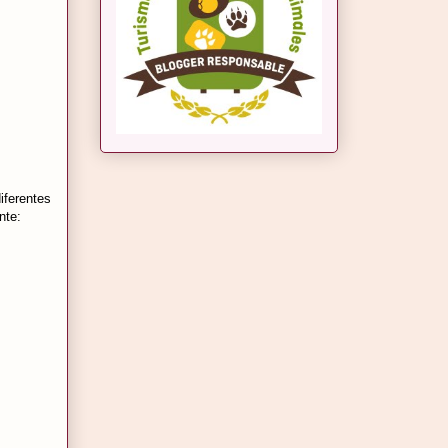
iferentes
nte: