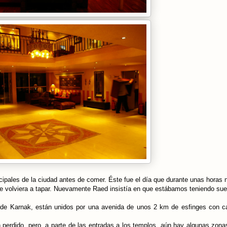
cipales de la ciudad antes de comer. Éste fue el día que durante unas horas n
e volviera a tapar. Nuevamente Raed insistía en que estábamos teniendo sue
l de Karnak, están unidos por una avenida de unos 2 km de esfinges con 
perdido, pero, a parte de las entradas a los templos, aún hay algunas zona