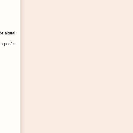
e altura!
to podéis