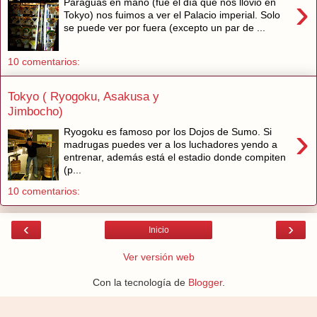
›
Paraguas en mano (fue el día que nos llovió en
Tokyo) nos fuimos a ver el Palacio imperial. Solo
se puede ver por fuera (excepto un par de ...
10 comentarios:
Tokyo ( Ryogoku, Asakusa y
Jimbocho)
›
Ryogoku es famoso por los Dojos de Sumo. Si
madrugas puedes ver a los luchadores yendo a
entrenar, además está el estadio donde compiten
(p...
10 comentarios:
‹
›
Inicio
Ver versión web
Con la tecnología de
Blogger
.